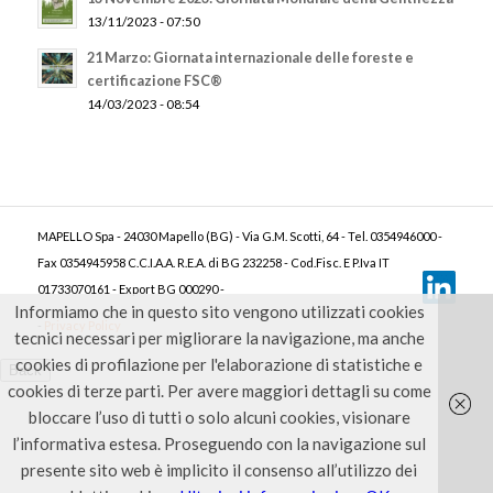
13/11/2023 - 07:50
21 Marzo: Giornata internazionale delle foreste e
certificazione FSC®
14/03/2023 - 08:54
MAPELLO Spa - 24030 Mapello (BG) - Via G.M. Scotti, 64 - Tel. 0354946000 -
Fax 0354945958 C.C.I.A.A. R.E.A. di BG 232258 - Cod.Fisc. E P.Iva IT
01733070161 - Export BG 000290 -
Informiamo che in questo sito vengono utilizzati cookies
-
Privacy Policy
tecnici necessari per migliorare la navigazione, ma anche
cookies di profilazione per l'elaborazione di statistiche e
cookies di terze parti. Per avere maggiori dettagli su come
bloccare l’uso di tutti o solo alcuni cookies, visionare
l’informativa estesa. Proseguendo con la navigazione sul
presente sito web è implicito il consenso all’utilizzo dei