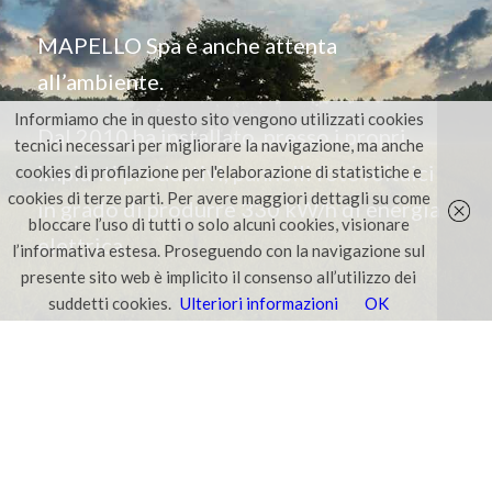
MAPELLO Spa è anche attenta
all’ambiente.
Informiamo che in questo sito vengono utilizzati cookies
Dal 2010 ha installato, presso i propri
tecnici necessari per migliorare la navigazione, ma anche
impianti produttivi, pannelli fotovoltaici
cookies di profilazione per l'elaborazione di statistiche e
cookies di terze parti. Per avere maggiori dettagli su come
in grado di produrre 330 kW/h di energia
bloccare l’uso di tutti o solo alcuni cookies, visionare
elettrica.
l’informativa estesa. Proseguendo con la navigazione sul
presente sito web è implicito il consenso all’utilizzo dei
suddetti cookies.
Ulteriori informazioni
OK
AZIENDA
Chi siamo