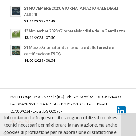
21 NOVEMBRE 2023: GIORNATA NAZIONALE DEGLI
ALBERI
21/11/2023 - 07:49
13 Novembre 2023: Giornata Mondiale della Gentilezza
13/11/2023 - 07:50
21 Marzo: Giornata internazionale delle foreste e
certificazione FSC®
14/03/2023 - 08:54
MAPELLO Spa - 24030 Mapello (BG) - Via G.M. Scotti, 64 - Tel. 0354946000 -
Fax 0354945958 C.C.I.A.A. R.E.A. di BG 232258 - Cod.Fisc. E P.Iva IT
01733070161 - Export BG 000290 -
Informiamo che in questo sito vengono utilizzati cookies
-
Privacy Policy
tecnici necessari per migliorare la navigazione, ma anche
cookies di profilazione per l'elaborazione di statistiche e