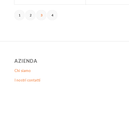
1
2
3
4
AZIENDA
Chi siamo
I nostri contatti