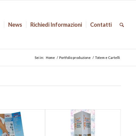
o
News
Richiedi Informazioni
Contatti
Sei in:
Home
/
Portfolio produzione
/
Totem e Cartelli