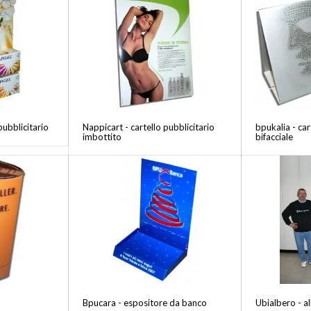
pubblicitario
Nappicart - cartello pubblicitario
bpukalia - car
imbottito
bifacciale
Bpucara - espositore da banco
Ubialbero - a