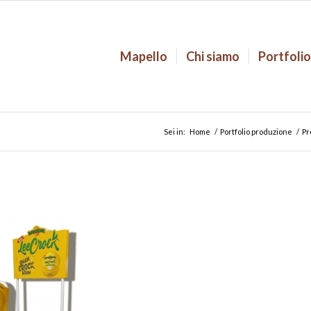
Mapello
Chi siamo
Portfoli
Sei in:
Home
/
Portfolio produzione
/
Pr