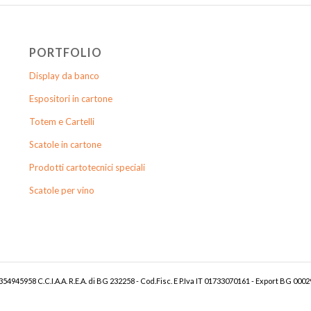
PORTFOLIO
Display da banco
Espositori in cartone
Totem e Cartelli
Scatole in cartone
Prodotti cartotecnici speciali
Scatole per vino
54945958 C.C.I.A.A. R.E.A. di BG 232258 - Cod.Fisc. E P.Iva IT 01733070161 - Export BG 0002