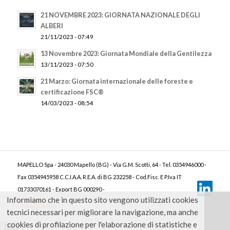
21 NOVEMBRE 2023: GIORNATA NAZIONALE DEGLI
ALBERI
21/11/2023 - 07:49
13 Novembre 2023: Giornata Mondiale della Gentilezza
13/11/2023 - 07:50
21 Marzo: Giornata internazionale delle foreste e
certificazione FSC®
14/03/2023 - 08:54
MAPELLO Spa - 24030 Mapello (BG) - Via G.M. Scotti, 64 - Tel. 0354946000 -
Fax 0354945958 C.C.I.A.A. R.E.A. di BG 232258 - Cod.Fisc. E P.Iva IT
01733070161 - Export BG 000290 -
Informiamo che in questo sito vengono utilizzati cookies
-
Privacy Policy
tecnici necessari per migliorare la navigazione, ma anche
cookies di profilazione per l'elaborazione di statistiche e