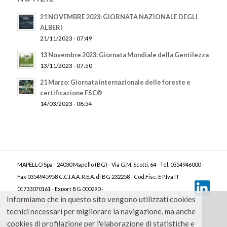
21 NOVEMBRE 2023: GIORNATA NAZIONALE DEGLI
ALBERI
21/11/2023 - 07:49
13 Novembre 2023: Giornata Mondiale della Gentilezza
13/11/2023 - 07:50
21 Marzo: Giornata internazionale delle foreste e
certificazione FSC®
14/03/2023 - 08:54
MAPELLO Spa - 24030 Mapello (BG) - Via G.M. Scotti, 64 - Tel. 0354946000 -
Fax 0354945958 C.C.I.A.A. R.E.A. di BG 232258 - Cod.Fisc. E P.Iva IT
01733070161 - Export BG 000290 -
Informiamo che in questo sito vengono utilizzati cookies
-
Privacy Policy
tecnici necessari per migliorare la navigazione, ma anche
cookies di profilazione per l'elaborazione di statistiche e