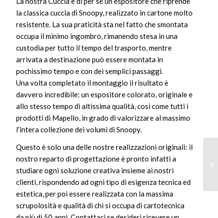
La nostra Cuccia è di per sé un espositore che riprende
la classica cuccia di Snoopy, realizzato in cartone molto
resistente. La sua praticità sta nel fatto che smontata
occupa il minimo ingombro, rimanendo stesa in una
custodia per tutto il tempo del trasporto, mentre
arrivata a destinazione può essere montata in
pochissimo tempo e con dei semplici passaggi.
Una volta completato il montaggio il risultato è
davvero incredibile: un espositore colorato, originale e
allo stesso tempo di altissima qualità, così come tutti i
prodotti di Mapello, in grado di valorizzare al massimo
l’intera collezione dei volumi di Snoopy.
Questo è solo una delle nostre realizzazioni originali: il
nostro reparto di progettazione è pronto infatti a
studiare ogni soluzione creativa insieme ai nostri
clienti, rispondendo ad ogni tipo di esigenza tecnica ed
estetica, per poi essere realizzata con la massima
scrupolosità e qualità di chi si occupa di cartotecnica
da più di 50 anni. Contattaci se desideri ricevere un