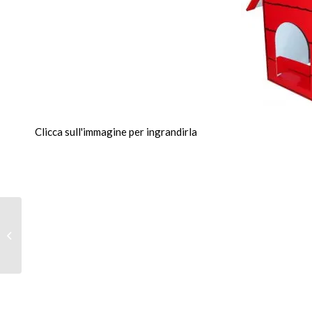
Clicca sull'immagine per ingrandirla
Espositore a ripiani:
Giulgiusto2rip