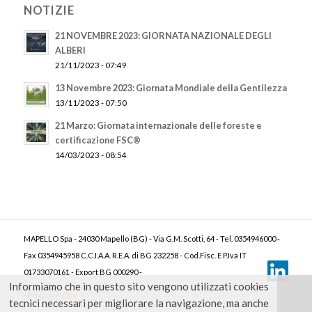
NOTIZIE
21 NOVEMBRE 2023: GIORNATA NAZIONALE DEGLI
ALBERI
21/11/2023 - 07:49
13 Novembre 2023: Giornata Mondiale della Gentilezza
13/11/2023 - 07:50
21 Marzo: Giornata internazionale delle foreste e
certificazione FSC®
14/03/2023 - 08:54
MAPELLO Spa - 24030 Mapello (BG) - Via G.M. Scotti, 64 - Tel. 0354946000 -
Fax 0354945958 C.C.I.A.A. R.E.A. di BG 232258 - Cod.Fisc. E P.Iva IT
01733070161 - Export BG 000290 -
Informiamo che in questo sito vengono utilizzati cookies
-
Privacy Policy
tecnici necessari per migliorare la navigazione, ma anche