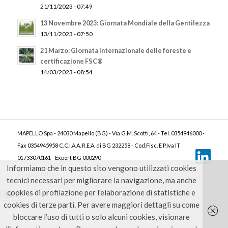
21/11/2023 - 07:49
13 Novembre 2023: Giornata Mondiale della Gentilezza
13/11/2023 - 07:50
21 Marzo: Giornata internazionale delle foreste e
certificazione FSC®
14/03/2023 - 08:54
MAPELLO Spa - 24030 Mapello (BG) - Via G.M. Scotti, 64 - Tel. 0354946000 -
Fax 0354945958 C.C.I.A.A. R.E.A. di BG 232258 - Cod.Fisc. E P.Iva IT
01733070161 - Export BG 000290 -
Informiamo che in questo sito vengono utilizzati cookies
-
Privacy Policy
tecnici necessari per migliorare la navigazione, ma anche
cookies di profilazione per l'elaborazione di statistiche e
cookies di terze parti. Per avere maggiori dettagli su come
bloccare l’uso di tutti o solo alcuni cookies, visionare