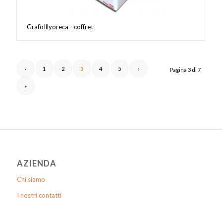
GrafoIllyoreca - coffret
‹
1
2
3
4
5
›
Pagina 3 di 7
»
AZIENDA
Chi siamo
I nostri contatti